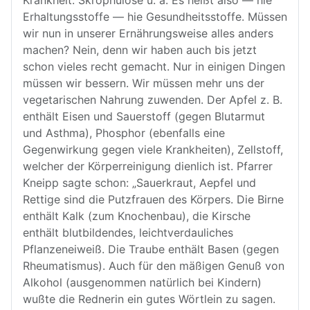
Krankheit. Skrophulose u. a. Es heißt also — hie
Erhaltungsstoffe — hie Gesundheitsstoffe. Müssen
wir nun in unserer Ernährungsweise alles anders
machen? Nein, denn wir haben auch bis jetzt
schon vieles recht gemacht. Nur in einigen Dingen
müssen wir bessern. Wir müssen mehr uns der
vegetarischen Nahrung zuwenden. Der Apfel z. B.
enthält Eisen und Sauerstoff (gegen Blutarmut
und Asthma), Phosphor (ebenfalls eine
Gegenwirkung gegen viele Krankheiten), Zellstoff,
welcher der Körperreinigung dienlich ist. Pfarrer
Kneipp sagte schon: „Sauerkraut, Aepfel und
Rettige sind die Putzfrauen des Körpers. Die Birne
enthält Kalk (zum Knochenbau), die Kirsche
enthält blutbildendes, leichtverdauliches
Pflanzeneiweiß. Die Traube enthält Basen (gegen
Rheumatismus). Auch für den mäßigen Genuß von
Alkohol (ausgenommen natürlich bei Kindern)
wußte die Rednerin ein gutes Wörtlein zu sagen.