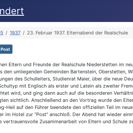
undert
45
1937
23. Februar 1937. Elternabend der Realschule
 Post
amen Eltern und Freunde der Realschule Niederstetten im 
us den umliegenden Gemeinden Bartenstein, Oberstetten, Wi
rungen des Schulleiters, Studienrat Maier, über die neue De
chultyp mit Englisch als erster und Latein als zweiter Fre
chtet wird, und ging dann auch auf die besonderen Verhältn
gten sichtlich. Anschließend an den Vortrag wurde den Elter
g-Heil auf den Führer beendete den offiziellen Teil im neu
 im Hotel zur "Post" anschloß. Der Abend hat wieder einma
 vertrauensvolle Zusammenarbeit von Eltern und Schule zei