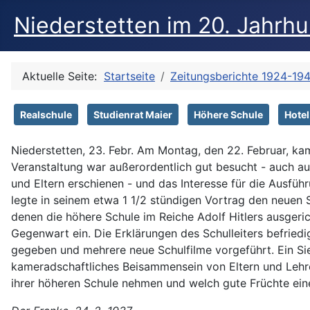
Niederstetten im 20. Jahrh
Aktuelle Seite:
Startseite
Zeitungsberichte 1924-19
Realschule
Studienrat Maier
Höhere Schule
Hotel
Niederstetten, 23. Febr. Am Montag, den 22. Februar, k
Veranstaltung war außerordentlich gut besucht - auch a
und Eltern erschienen - und das Interesse für die Ausfüh
legte in seinem etwa 1 1/2 stündigen Vortrag den neuen S
denen die höhere Schule im Reiche Adolf Hitlers ausgeri
Gegenwart ein. Die Erklärungen des Schulleiters befriedi
gegeben und mehrere neue Schulfilme vorgeführt. Ein Sie
kameradschaftliches Beisammensein von Eltern und Lehrer
ihrer höheren Schule nehmen und welch gute Früchte eine