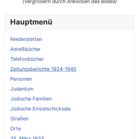
(Vergrößern durch Anklicken des Bildes)
Hauptmenü
Niederstetten
Adreßbücher
Telefonbücher
Zeitungsberichte 1924-1945
Personen
Judentum
Jüdische Familien
Jüdische Einzelschicksale
Straßen
Orte
25. März 1933