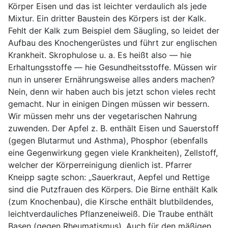
Körper Eisen und das ist leichter verdaulich als jede
Mixtur. Ein dritter Baustein des Körpers ist der Kalk.
Fehlt der Kalk zum Beispiel dem Säugling, so leidet der
Aufbau des Knochengerüstes und führt zur englischen
Krankheit. Skrophulose u. a. Es heißt also — hie
Erhaltungsstoffe — hie Gesundheitsstoffe. Müssen wir
nun in unserer Ernährungsweise alles anders machen?
Nein, denn wir haben auch bis jetzt schon vieles recht
gemacht. Nur in einigen Dingen müssen wir bessern.
Wir müssen mehr uns der vegetarischen Nahrung
zuwenden. Der Apfel z. B. enthält Eisen und Sauerstoff
(gegen Blutarmut und Asthma), Phosphor (ebenfalls
eine Gegenwirkung gegen viele Krankheiten), Zellstoff,
welcher der Körperreinigung dienlich ist. Pfarrer
Kneipp sagte schon: „Sauerkraut, Aepfel und Rettige
sind die Putzfrauen des Körpers. Die Birne enthält Kalk
(zum Knochenbau), die Kirsche enthält blutbildendes,
leichtverdauliches Pflanzeneiweiß. Die Traube enthält
Basen (gegen Rheumatismus). Auch für den mäßigen