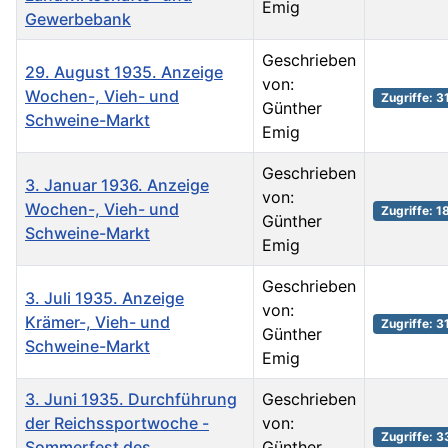
Emig
Gewerbebank
Geschrieben
29. August 1935. Anzeige
von:
Wochen-, Vieh- und
Zugriffe: 3
Günther
Schweine-Markt
Emig
Geschrieben
3. Januar 1936. Anzeige
von:
Wochen-, Vieh- und
Zugriffe: 1
Günther
Schweine-Markt
Emig
Geschrieben
3. Juli 1935. Anzeige
von:
Krämer-, Vieh- und
Zugriffe: 3
Günther
Schweine-Markt
Emig
3. Juni 1935. Durchführung
Geschrieben
der Reichssportwoche -
von:
Zugriffe: 
Sommerfest des
Günther