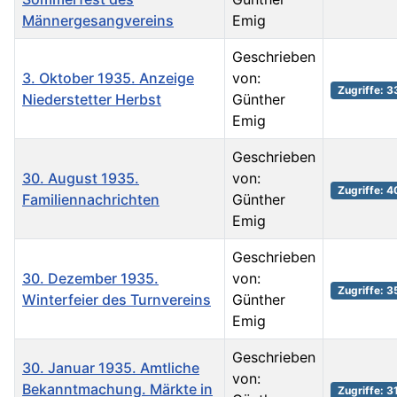
Männergesangvereins
Emig
Geschrieben
3. Oktober 1935. Anzeige
von:
Zugriffe: 3
Niederstetter Herbst
Günther
Emig
Geschrieben
30. August 1935.
von:
Zugriffe: 
Familiennachrichten
Günther
Emig
Geschrieben
30. Dezember 1935.
von:
Zugriffe: 
Winterfeier des Turnvereins
Günther
Emig
Geschrieben
30. Januar 1935. Amtliche
von:
Bekanntmachung. Märkte in
Zugriffe: 3