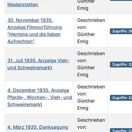
Günther
Niederstetten
Emig
30. November 1935.
Geschrieben
Anzeige Filmvorführung
von:
Zugriffe: 3
"Hermine und die lieben
Günther
Aufrechten"
Emig
Geschrieben
31. Juli 1935. Anzeige Vieh-
von:
Zugriffe: 
und Schweinemarkt
Günther
Emig
Geschrieben
4. Dezember 1935. Anzeige
von:
Pferde-, Wochen-, Vieh- und
Zugriffe: 3
Günther
Schweinemarkt
Emig
Geschrieben
4. März 1935. Danksagung
von:
Zugriffe: 