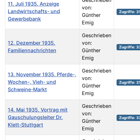
Geschrieben
11. Juli 1935. Anzeige
von:
Landwirtschafts- und
Zugriffe: 3
Günther
Gewerbebank
Emig
Geschrieben
12. Dezember 1935.
von:
Zugriffe: 
Familiennachrichten
Günther
Emig
Geschrieben
13. November 1935. Pferde-,
von:
Wochen-, Vieh- und
Zugriffe: 3
Günther
Schweine-Markt
Emig
Geschrieben
14. Mai 1935. Vortrag mit
von:
Gauschulungsleiter Dr.
Zugriffe: 
Günther
Klett-Stuttgart
Emig